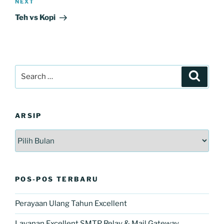
Next
NEXT
Post
Teh vs Kopi
Search
Search
for:
ARSIP
Arsip
POS-POS TERBARU
Perayaan Ulang Tahun Excellent
Layanan Excellent SMTP Relay & Mail Gateway