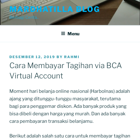
Skip
MARDHATILLA BLOG
to
Berbagi Cerita..
content
Menu
POSTED
DESEMBER 12, 2019
BY
RAHMI
ON
Cara Membayar Tagihan via BCA
Virtual Account
Moment hari belanja online nasional (Harbolnas) adalah
ajang yang ditunggu-tunggu masyarakat, terutama
bagi para penggemar diskon. Ada banyak produk yang
bisa dibeli dengan harga yang murah. Dan ada banyak
cara pembayaran transaksi belanjamu.
Berikut adalah salah satu cara untuk membayar tagihan