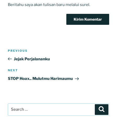
Beritahu saya akan tulisan baru melalui surel.
Navigasi
Previous
PREVIOUS
pos
Post
Jejak Perjalananku
Next
NEXT
Post
STOP Hoax.. Mulutmu Harimaumu
Search
Search
for: