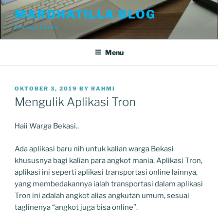
Skip
MARDHATILLA BLOG
to
Berbagi Cerita..
content
Menu
POSTED
OKTOBER 3, 2019
BY
RAHMI
ON
Mengulik Aplikasi Tron
Haii Warga Bekasi..
Ada aplikasi baru nih untuk kalian warga Bekasi
khususnya bagi kalian para angkot mania. Aplikasi Tron,
aplikasi ini seperti aplikasi transportasi online lainnya,
yang membedakannya ialah transportasi dalam aplikasi
Tron ini adalah angkot alias angkutan umum, sesuai
taglinenya “angkot juga bisa online”.