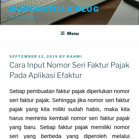
Skip
MARDHATILLA BLOG
to
Berbagi Cerita..
content
Menu
POSTED
SEPTEMBER 12, 2019
BY
RAHMI
ON
Cara Input Nomor Seri Faktur Pajak
Pada Aplikasi Efaktur
Setiap pembuatan faktur pajak diperlukan nomor
seri faktur pajak. Sehingga jika nomor seri faktur
pajak yang kita miliki sudah habis, maka kita
harus meminta kembali nomor seri faktur pajak
yang baru.
Setiap faktur pajak memiliki nomor
seri yang berbeda yang diperoleh melalui