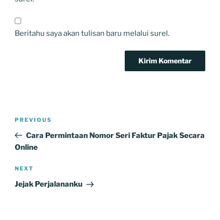
Beritahu saya akan tulisan baru melalui surel.
Navigasi
Previous
PREVIOUS
pos
Post
Cara Permintaan Nomor Seri Faktur Pajak Secara
Online
Next
NEXT
Post
Jejak Perjalananku