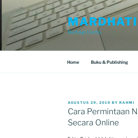
Skip
to
MARDHATI
content
Berbagi Cerita..
Home
Buku & Publishing
POSTED
AGUSTUS 29, 2019
BY
RAHMI
ON
Cara Permintaan N
Secara Online