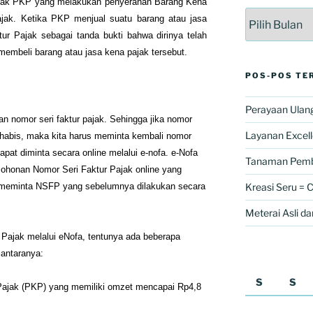
pajak PKP yang melakukan penyerahan Barang Kena
Arsip
jak. Ketika PKP menjual suatu barang atau jasa
tur Pajak sebagai tanda bukti bahwa dirinya telah
membeli barang atau jasa kena pajak tersebut.
POS-POS TE
Perayaan Ulang
an nomor seri faktur pajak. Sehingga jika nomor
Layanan Excel
ah habis, maka kita harus meminta kembali nomor
dapat diminta secara online melalui e-nofa. e-Nofa
Tanaman Pemb
ohonan Nomor Seri Faktur Pajak online yang
eminta NSFP yang sebelumnya dilakukan secara
Kreasi Seru = 
Meterai Asli da
Pajak melalui eNofa, tentunya ada beberapa
iantaranya:
S
S
Pajak (PKP) yang memiliki omzet mencapai Rp4,8