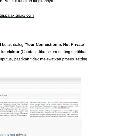
e. Berikut langkah-langkahnya:
tur.pajak.go.id/login
 kotak dialog “
Your Connection is Not Private
”
 ke efaktur
(Catatan: Jika belum setting sertifikat
rputus, pastikan tidak melewatkan proses setting