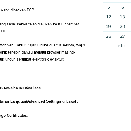
5
6
 yang diberikan DJP.
12
13
al yang sebelumnya telah diajukan ke KPP tempat
19
20
 DJP.
26
27
r Seri Faktur Pajak Online di situs e-Nofa, wajib
« Jul
onik terlebih dahulu melalui browser masing-
k unduh sertifikat elektronik e-faktur:
s
, pada kanan atas layar.
turan Lanjutan/Advanced Settings
di bawah.
age Certificates
.