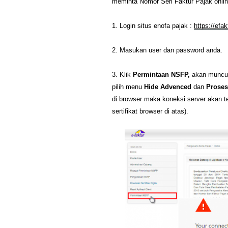
meminta Nomor Seri Faktur Pajak onlin
1. Login situs enofa pajak :
https://efak
2. Masukan user dan password anda.
3. Klik
Permintaan NSFP,
akan muncul
pilih menu
Hide Advenced
dan
Proses
di browser maka koneksi server akan te
sertifikat browser di atas).