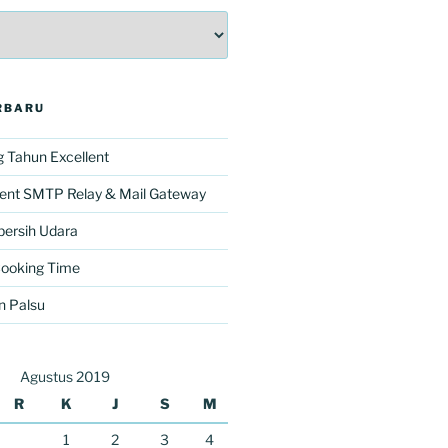
RBARU
 Tahun Excellent
lent SMTP Relay & Mail Gateway
ersih Udara
Cooking Time
n Palsu
Agustus 2019
R
K
J
S
M
1
2
3
4