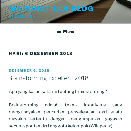
Skip
MARDHATILLA BLOG
to
Berbagi Cerita..
content
Menu
HARI:
6 DESEMBER 2018
POSTED
DESEMBER 6, 2018
ON
Brainstorming Excellent 2018
Apa yang kalian ketahui tentang brainstorming?
Brainstorming adalah teknik kreativitas yang
mengupayakan pencarian penyelesaian dari suatu
masalah tertentu dengan mengumpulkan gagasan
secara spontan dari anggota kelompok (Wikipedia).