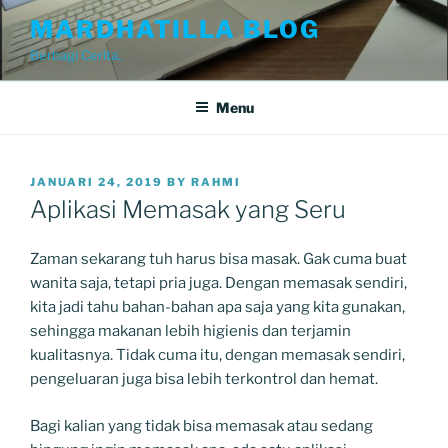
Skip
MARDHATILLA BLOG
to
Berbagi Cerita..
content
Menu
POSTED
JANUARI 24, 2019
BY
RAHMI
ON
Aplikasi Memasak yang Seru
Zaman sekarang tuh harus bisa masak. Gak cuma buat
wanita saja, tetapi pria juga. Dengan memasak sendiri,
kita jadi tahu bahan-bahan apa saja yang kita gunakan,
sehingga makanan lebih higienis dan terjamin
kualitasnya. Tidak cuma itu, dengan memasak sendiri,
pengeluaran juga bisa lebih terkontrol dan hemat.
Bagi kalian yang tidak bisa memasak atau sedang