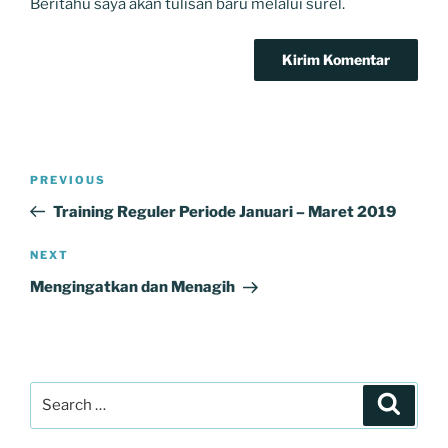
Beritahu saya akan tulisan baru melalui surel.
Navigasi
Previous
PREVIOUS
pos
Post
Training Reguler Periode Januari – Maret 2019
Next
NEXT
Post
Mengingatkan dan Menagih
Search
Search
for: