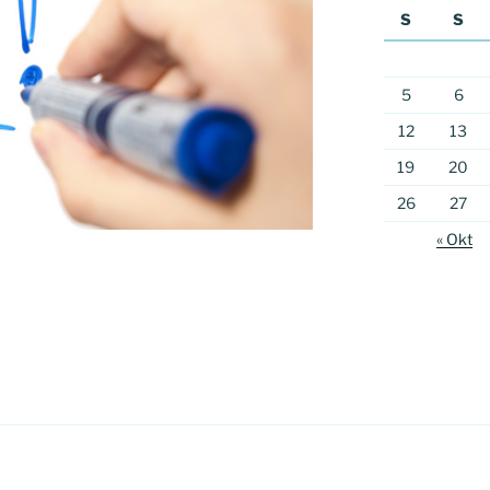
S
S
5
6
12
13
19
20
26
27
« Okt