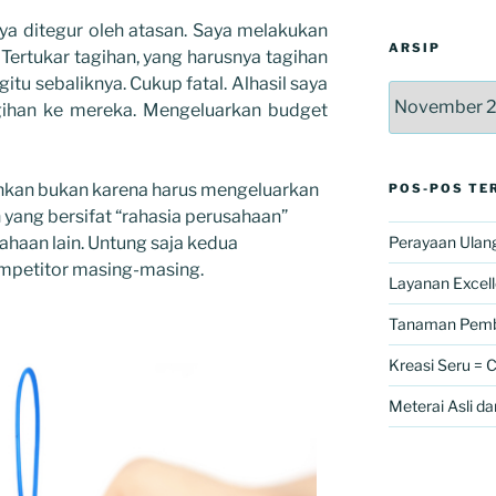
ya ditegur oleh atasan. Saya melakukan
ARSIP
Tertukar tagihan, yang harusnya tagihan
itu sebaliknya. Cukup fatal. Alhasil saya
Arsip
agihan ke mereka. Mengeluarkan budget
hkan bukan karena harus mengeluarkan
POS-POS TE
n yang bersifat “rahasia perusahaan”
sahaan lain. Untung saja kedua
Perayaan Ulang
mpetitor masing-masing.
Layanan Excel
Tanaman Pemb
Kreasi Seru = 
Meterai Asli da