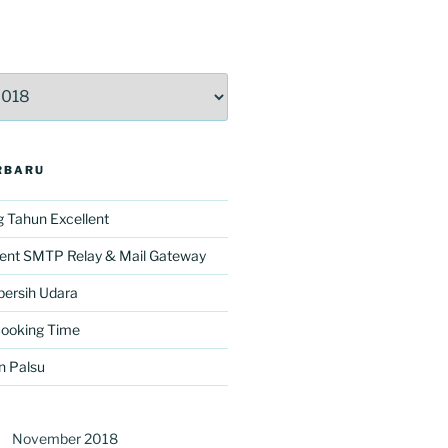
RBARU
 Tahun Excellent
lent SMTP Relay & Mail Gateway
ersih Udara
Cooking Time
n Palsu
November 2018