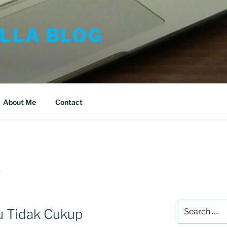
LLA BLOG
About Me
Contact
8
Search
tu Tidak Cukup
for: