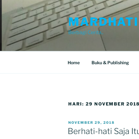
Skip
to
MARDHATI
content
Berbagi Cerita..
Home
Buku & Publishing
HARI:
29 NOVEMBER 201
POSTED
NOVEMBER 29, 2018
ON
Berhati-hati Saja I