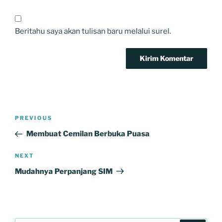
Beritahu saya akan tulisan baru melalui surel.
Navigasi
Previous
PREVIOUS
pos
Post
Membuat Cemilan Berbuka Puasa
Next
NEXT
Post
Mudahnya Perpanjang SIM