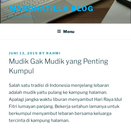
Skip
MARDHATILLA BLOG
to
Berbagi Cerita..
content
Menu
POSTED
JUNI 13, 2019
BY
RAHMI
ON
Mudik Gak Mudik yang Penting
Kumpul
Salah satu tradisi di Indonesia menjelang lebaran
adalah mudik yaitu pulang ke kampung halaman.
Apalagi jangka waktu liburan menyambut Hari Raya Idul
Fitri lumayan panjang. Bekerja setahun lamanya untuk
berkumpul menyambut lebaran bersama keluarga
tercinta di kampung halaman.